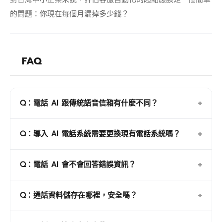
的問題：你現在每個月漏掉多少錢？
FAQ
+
Q：電話 AI 跟傳統語音信箱有什麼不同？
傳統語音信箱只能錄音，電話 AI 能與客戶即時對話、
+
Q：導入 AI 電話系統需要更換現有電話系統嗎？
根據企業知識庫準確回答問題，並在通話結束後自動生
成摘要傳送至指定平台。
通常不需要。大部分 AI 電話系統可透過 SIP Trunk 對
+
Q：電話 AI 會不會回答錯誤資訊？
接現有電話系統，保留原有號碼，流程零變動。
設計良好的電話 AI 採用 RAG 技術，只從企業提供的
+
Q：通話資料儲存在哪裡，安全嗎？
知識庫回答，不會憑空捏造。知識庫範圍外的問題會自
動轉接真人處理。
這取決於廠商使用的雲端基礎設施。評估時應確認資料