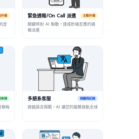
緊急通報/On Call 派遣
動外撥
主動外撥
戶約定
關鍵時刻 AI 聯動，達成秒級反應的通
報派遣
多語系客服
統串接
接聽與紀錄
分類每
跨越語言隔閡，AI 讓您的服務接軌全球