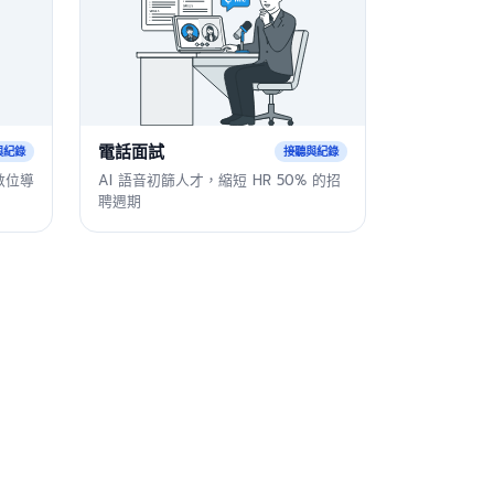
電話面試
與紀錄
接聽與紀錄
數位導
AI 語音初篩人才，縮短 HR 50% 的招
聘週期