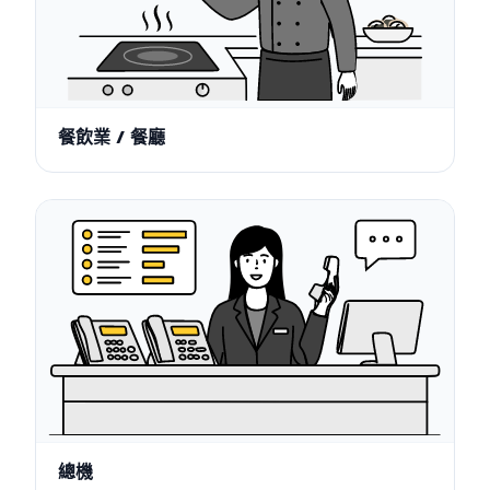
餐飲業 / 餐廳
總機